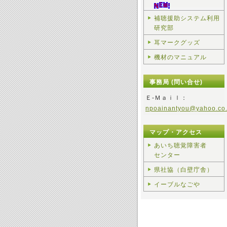
補聴援助システム利用
研究部
耳マークグッズ
機材のマニュアル
事務局 (問い合せ)
Ｅ-Ｍａｉｌ：
npoainantyou@yahoo.co.
マップ・アクセス
あいち聴覚障害者
センター
県社協（白壁庁舎）
イーブルなごや